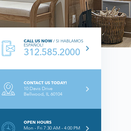
CALL US NOW
/ SI HABLAMOS
ESPAÑOL!
312.585.2000
CONTACT US TODAY!
10 Davis Drive
Bellwood, IL 60104
OPEN HOURS
Mon - Fri 7:30 AM - 4:00 PM