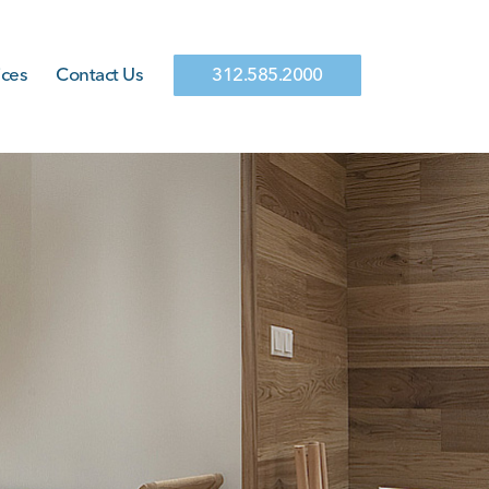
ices
Contact Us
312.585.2000